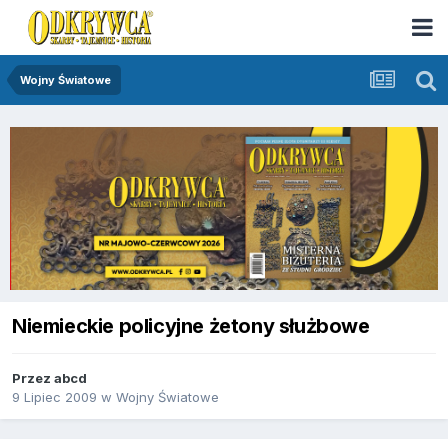
Wojny Światowe
Niemieckie policyjne żetony służbowe
Przez
abcd
9 Lipiec 2009
w
Wojny Światowe