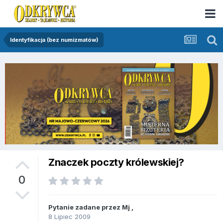
Identyfikacja (bez numizmatów)
Znaczek poczty królewskiej?
0
Pytanie zadane przez
Mj
,
8 Lipiec 2009