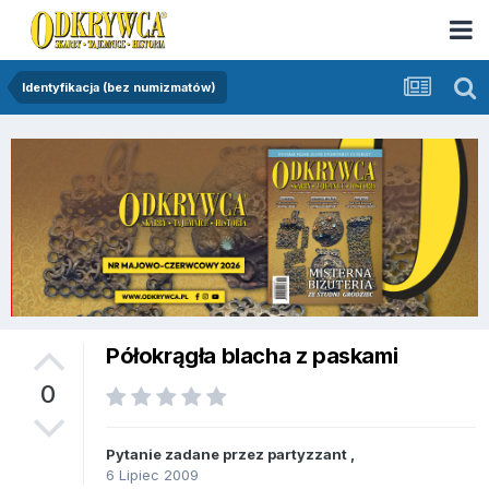
Identyfikacja (bez numizmatów)
Półokrągła blacha z paskami
0
Pytanie zadane przez
partyzzant
,
6 Lipiec 2009