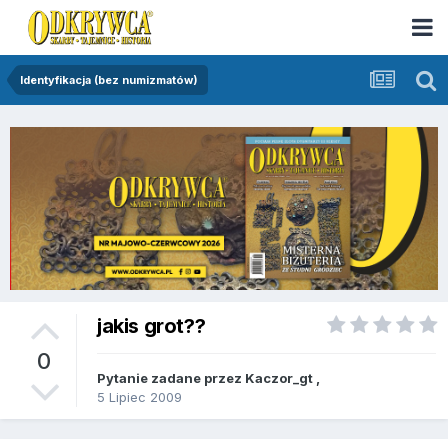
Identyfikacja (bez numizmatów)
jakis grot??
0
Pytanie zadane przez
Kaczor_gt
,
5 Lipiec 2009