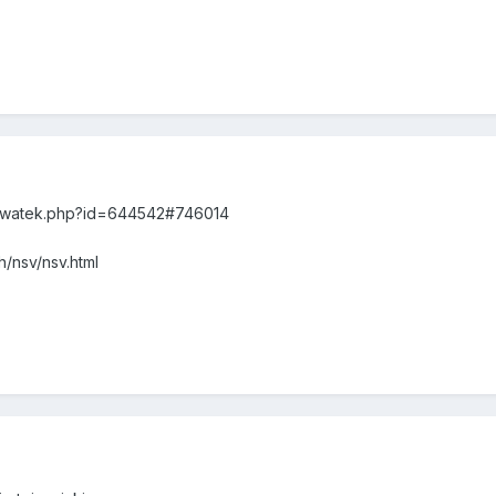
z_watek.php?id=644542#746014
h/nsv/nsv.html