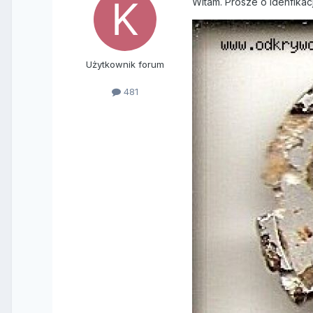
Witam. Prosze o idenfikacj
Użytkownik forum
481