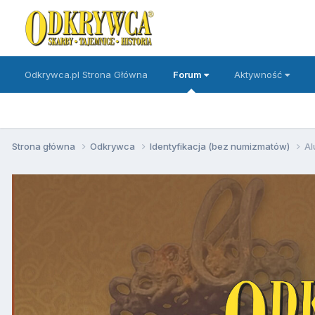
Odkrywca.pl Strona Główna
Forum
Aktywność
Strona główna
Odkrywca
Identyfikacja (bez numizmatów)
Al