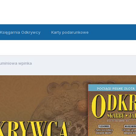
Księgarnia Odkrywcy
Karty podarunkowe
uminiowa wpinka