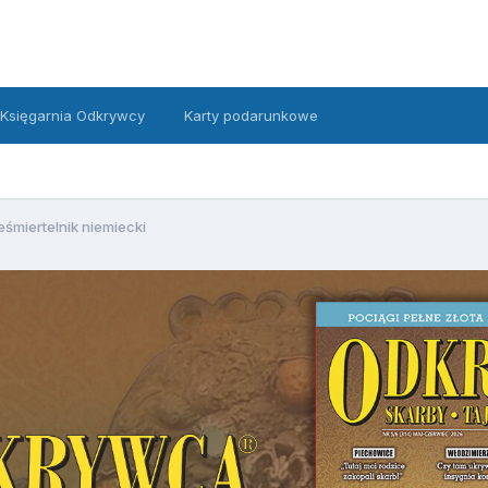
Księgarnia Odkrywcy
Karty podarunkowe
eśmiertelnik niemiecki