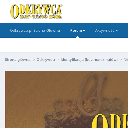
Odkrywca.pl Strona Główna
Forum
Aktywność
Strona główna
Odkrywca
Identyfikacja (bez numizmatów)
Ni