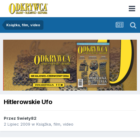
Książka, film, video
Hitlerowskie Ufo
Przez
Swiety82
2 Lipiec 2009
w
Książka, film, video