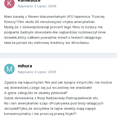
Kamikadze
Napisano
3 Lipiec 2009
Mam kasetę z filmem dokumentalnym UFO tajemnice Trzeciej
Rzeszy".Film około 60 minutowy,też chyba amerykański.
Myślę,że z dziewięćdziesiąt procent tego filmu to bzdury nie
podparte żadnymi dowodami.Ale najbardziej rozśmieszył mnie
dziadek,który całkiem poważnie mówił o testach latającego
talerza ponad stu metrowej średnicy we Wrocławiu.
mihura
Napisano
4 Lipiec 2009
Zgadza się kapuchy,ten film jest jak tysiące innych,Nic nie można
się dowiedzieć,czego się już wcześniej nie wiedziało!
A gdzie załogi,kto te obiekty pilotował?
Gdzie doniesienia z Rosji Radzieckiej-Pietropawłowsk etc.
No i ten amerykański szajs-(Przykrywka pod testy latających
skrzydeł)Tylko,że wszystkie te tajne obiekty mają napęd
konwencjonalny i nie przeczą prawą fizyki?!