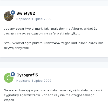
Swiety82
Napisano
1 Lipiec 2009
Jedyny zegar twojej marki jaki znalazłem na Allegro, widać że
trochę inny okres czasu-inny cyferblat i nie tylko...
http://www.allegro.pl/item669922454_zegar_kurt_hilber_okres_mie
dzywojenny.html
Cyrograf15
Napisano
1 Lipiec 2009
Na werku bywają wyskrobane daty i znaczki, są to daty napraw i
sygnatury zgarmistrzów. Zobacz czy nie ma czegoś takiego.
Wojtek