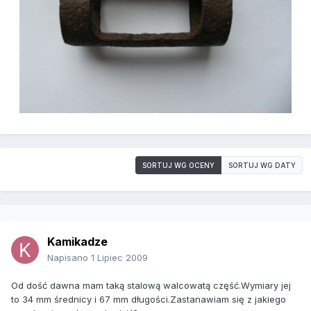
SORTUJ WG OCENY
SORTUJ WG DATY
Kamikadze
Napisano
1 Lipiec 2009
Od dość dawna mam taką stalową walcowatą część.Wymiary jej
to 34 mm średnicy i 67 mm długości.Zastanawiam się z jakiego