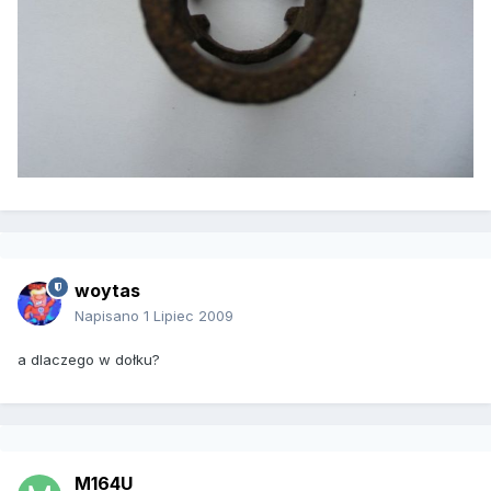
woytas
Napisano
1 Lipiec 2009
a dlaczego w dołku?
M164U