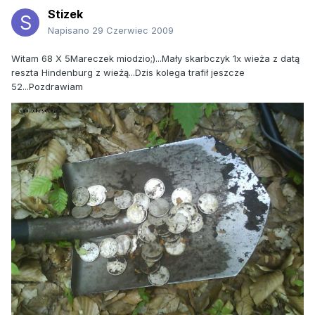
Stizek
Napisano
29 Czerwiec 2009
Witam 68 X 5Mareczek miodzio;)...Mały skarbczyk 1x wieża z datą
reszta Hindenburg z wieżą...Dzis kolega trafił jeszcze
52...Pozdrawiam