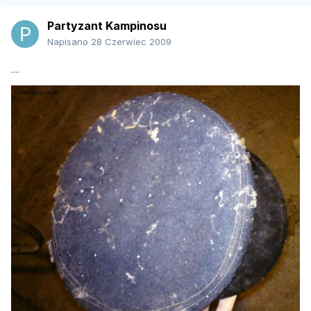
Partyzant Kampinosu
Napisano
28 Czerwiec 2009
....