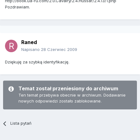
http://book.ua-ru.com/2.0.Cavalry/2.4.Hussar/2.4.13/1.php
Pozdrawiam.
Raned
Napisano
28 Czerwiec 2009
Dziękuję za szybką identyfikację.
Temat został przeniesiony do archiwum
Ten temat przebywa obecnie w archiwum. Dodawanie
nowych odpowiedzi zostało zablokowane.
Lista pytań