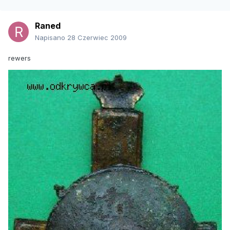
Raned
Napisano
28 Czerwiec 2009
rewers