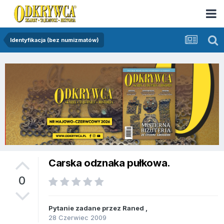
Identyfikacja (bez numizmatów)
Carska odznaka pułkowa.
0
Pytanie zadane przez
Raned
,
28 Czerwiec 2009