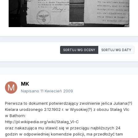
SORTUJ WG OCENY
SORTUJ WG DATY
MK
Napisano
11 Kwiecień 2009
Pierwsza to dokument potwierdzający zwolnienie jeńca Juliana(?)
Kielara urodzonego 2.12.1902 r. w Wysokiej(?) z obozu Stalag VIc
w Bathorn:
http://pl.wikipedia.org/wiki/Stalag_VI-C
oraz nakazująca mu stawić się w przeciągu najbliższych 24
godzin w odpowiedniej komendzie policji, ma przedłożyć tam