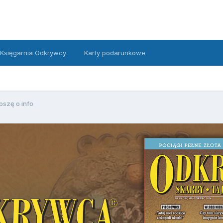
Księgarnia Odkrywcy
Karty podarunkowe
oszę o info