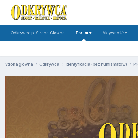
Odkrywca.pl Strona Główna
Forum
Aktywność
Strona główna
Odkrywca
Identyfikacja (bez numizmatów)
Pr