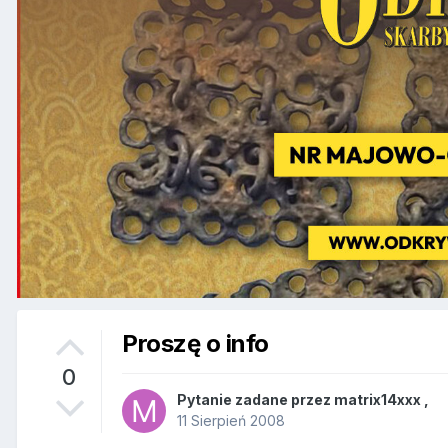
Proszę o info
0
Pytanie zadane przez
matrix14xxx
,
11 Sierpień 2008