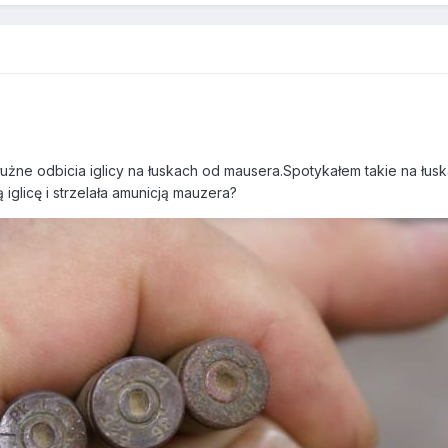
żne odbicia iglicy na łuskach od mausera.Spotykałem takie na łusk
iglicę i strzelała amunicją mauzera?