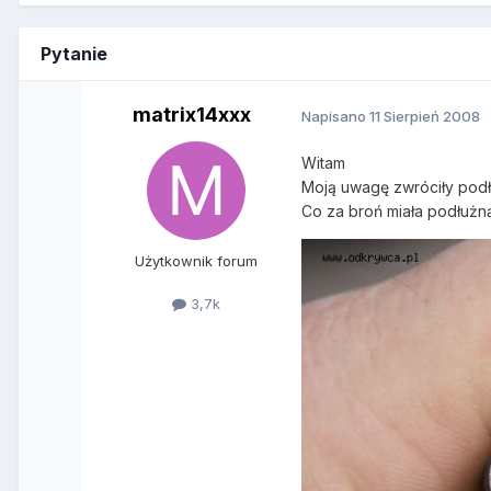
Pytanie
matrix14xxx
Napisano
11 Sierpień 2008
Witam
Moją uwagę zwróciły podłu
Co za broń miała podłużną 
Użytkownik forum
3,7k