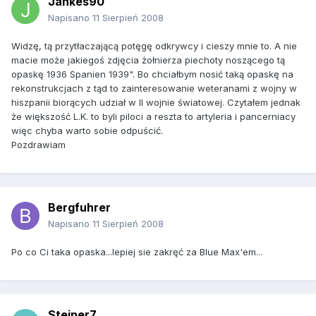
Jankes90
Napisano
11 Sierpień 2008
Widzę, tą przytłaczającą potęgę odkrywcy i cieszy mnie to. A nie
macie może jakiegoś zdjęcia żołnierza piechoty noszącego tą
opaskę 1936 Spanien 1939". Bo chciałbym nosić taką opaskę na
rekonstrukcjach z tąd to zainteresowanie weteranami z wojny w
hiszpanii biorących udział w II wojnie światowej. Czytałem jednak
że większość L.K. to byli piloci a reszta to artyleria i pancerniacy
więc chyba warto sobie odpuścić.
Pozdrawiam
Bergfuhrer
Napisano
11 Sierpień 2008
Po co Ci taka opaska...lepiej sie zakręć za Blue Max'em...
Steiner7