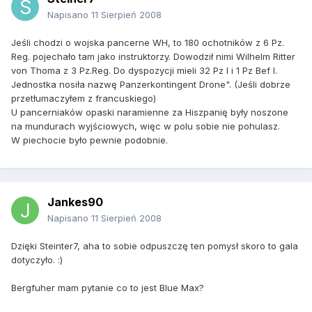
Napisano
11 Sierpień 2008
Jeśli chodzi o wojska pancerne WH, to 180 ochotników z 6 Pz.
Reg. pojechało tam jako instruktorzy. Dowodził nimi Wilhelm Ritter
von Thoma z 3 Pz.Reg. Do dyspozycji mieli 32 Pz I i 1 Pz Bef I.
Jednostka nosiła nazwę Panzerkontingent Drone". (Jeśli dobrze
przetłumaczyłem z francuskiego)
U pancerniaków opaski naramienne za Hiszpanię były noszone
na mundurach wyjściowych, więc w polu sobie nie pohulasz.
W piechocie było pewnie podobnie.
Jankes90
Napisano
11 Sierpień 2008
Dzięki Steinter7, aha to sobie odpuszczę ten pomysł skoro to gala
dotyczyło. :)
Bergfuher mam pytanie co to jest Blue Max?