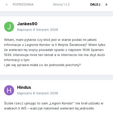
POPRZEDNIA
Strona 1 z 2
DALEJ
Jankes90
Napisano
8 Sierpień 2008
Witam, mam pytanie czy ktoś jest w stanie podać mi jakieś
informacje o Legionie Kondor w II Wojnie Światowej? Wiem tylko
że weterani tej wojny posiadali opaski z napisem 1936 Spanien
1939. Interesuje mnie ten temat a w internecie nie ma zbyt dużo
informacji o tym.
I jak się sprawa miała co do jednostek piechoty?
Hindus
Napisano
8 Sierpień 2008
Ściśle rzecz ujmując to sam „Legion Kondor” nie brał udziału w
walkach II WŚ – walczyli natomiast weterani tej jednostki.