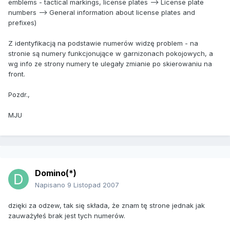
emblems - tactical markings, license plates --> License plate
numbers --> General information about license plates and
prefixes)
Z identyfikacją na podstawie numerów widzę problem - na
stronie są numery funkcjonujące w garnizonach pokojowych, a
wg info ze strony numery te ulegały zmianie po skierowaniu na
front.
Pozdr.,
MJU
Domino(*)
Napisano
9 Listopad 2007
dzięki za odzew, tak się składa, że znam tę strone jednak jak
zauważyłeś brak jest tych numerów.