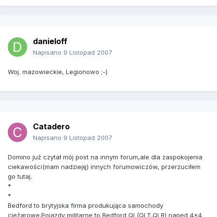
danieloff
Napisano
9 Listopad 2007
Woj. mazowieckie, Legionowo ;-)
Catadero
Napisano
9 Listopad 2007
Domino już czytał mój post na innym forum,ale dla zaspokojenia
ciekawości(mam nadzieję) innych forumowiczów, przerzuciłem
go tutaj.
*
*
Bedford to brytyjska firma produkująca samochody
ciężarowe.Pojazdy militarne to Bedford QL(QLT,QLR) napęd 4x4