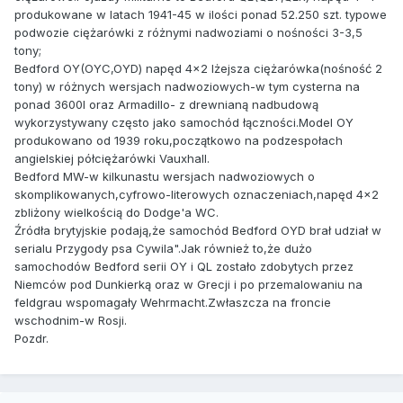
produkowane w latach 1941-45 w ilości ponad 52.250 szt. typowe
podwozie ciężarówki z różnymi nadwoziami o nośności 3-3,5
tony;
Bedford OY(OYC,OYD) napęd 4x2 lżejsza ciężarówka(nośność 2
tony) w różnych wersjach nadwoziowych-w tym cysterna na
ponad 3600l oraz Armadillo- z drewnianą nadbudową
wykorzystywany często jako samochód łączności.Model OY
produkowano od 1939 roku,początkowo na podzespołach
angielskiej półciężarówki Vauxhall.
Bedford MW-w kilkunastu wersjach nadwoziowych o
skomplikowanych,cyfrowo-literowych oznaczeniach,napęd 4x2
zbliżony wielkością do Dodge'a WC.
Źródła brytyjskie podają,że samochód Bedford OYD brał udział w
serialu Przygody psa Cywila".Jak również to,że dużo
samochodów Bedford serii OY i QL zostało zdobytych przez
Niemców pod Dunkierką oraz w Grecji i po przemalowaniu na
feldgrau wspomagały Wehrmacht.Zwłaszcza na froncie
wschodnim-w Rosji.
Pozdr.