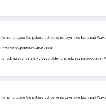
nfo na nurtujace Cie pytania odnosnie maszyn jakie lataly nad Wa
t=Print&client=printer&f=48&t=1896
ionych na stronce z linku bezproblemu znajdziesz na googlach;) 
nfo na nurtujace Cie pytania odnosnie maszyn jakie lataly nad Wa