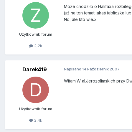
Może chodziło o Halifaxa rozbite
już na ten temat jakaś tabliczka lu
No, ale kto wie..?
Użytkownik forum
2,2k
Darek419
Napisano
14 Październik 2007
Witam.W al.Jerozolimskich przy 
Użytkownik forum
2,4k