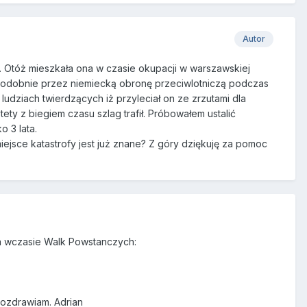
Autor
Otóż mieszkała ona w czasie okupacji w warszawskiej
wdopodobnie przez niemiecką obronę przeciwlotniczą podczas
ludziach twierdzących iż przyleciał on ze zrzutami dla
ety z biegiem czasu szlag trafił. Próbowałem ustalić
o 3 lata.
jsce katastrofy jest już znane? Z góry dziękuję za pomoc
wa wczasie Walk Powstanczych:
Pozdrawiam. Adrian