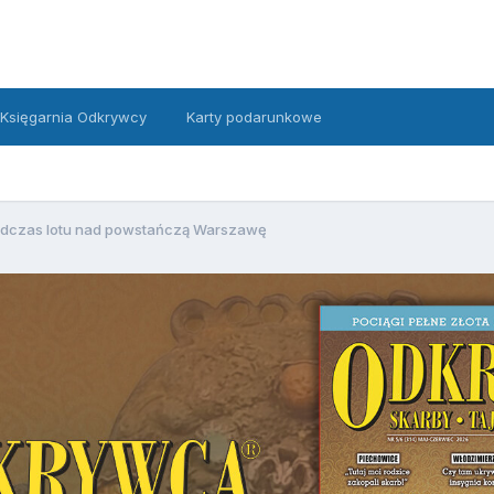
Księgarnia Odkrywcy
Karty podarunkowe
 podczas lotu nad powstańczą Warszawę