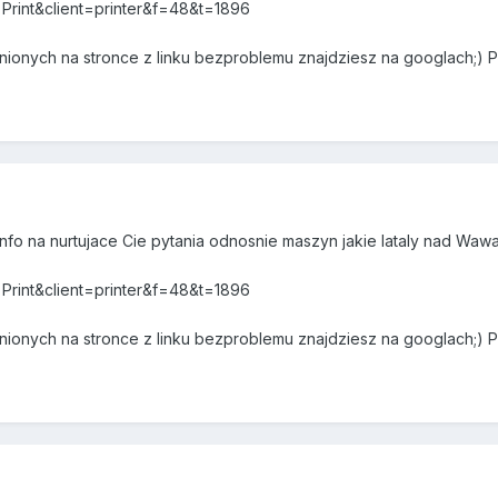
t=Print&client=printer&f=48&t=1896
ionych na stronce z linku bezproblemu znajdziesz na googlach;) 
nfo na nurtujace Cie pytania odnosnie maszyn jakie lataly nad Wa
t=Print&client=printer&f=48&t=1896
ionych na stronce z linku bezproblemu znajdziesz na googlach;) 