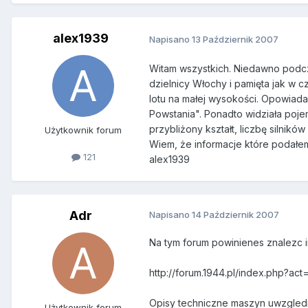
alex1939
Napisano
13 Październik 2007
Witam wszystkich. Niedawno podcz
dzielnicy Włochy i pamięta jak w 
lotu na małej wysokości. Opowiadał
Powstania". Ponadto widziała pojem
przybliżony kształt, liczbę silnikó
Użytkownik forum
Wiem, że informacje które podałe
121
alex1939
Adr
Napisano
14 Październik 2007
Na tym forum powinienes znalezc i
http://forum.1944.pl/index.php?ac
Opisy techniczne maszyn uwzgledn
Użytkownik forum