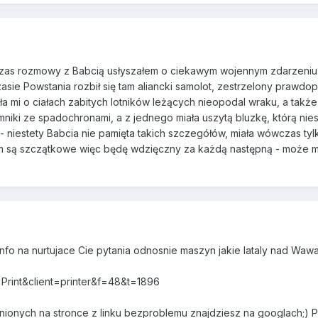
as rozmowy z Babcią usłyszałem o ciekawym wojennym zdarzeniu. 
czasie Powstania rozbił się tam aliancki samolot, zestrzelony pra
a mi o ciałach zabitych lotników leżących nieopodal wraku, a także 
niki ze spadochronami, a z jednego miała uszytą bluzkę, którą niest
w - niestety Babcia nie pamięta takich szczegółów, miała wówczas tylk
m są szczątkowe więc będę wdzięczny za każdą następną - może mie
nfo na nurtujace Cie pytania odnosnie maszyn jakie lataly nad Wa
t=Print&client=printer&f=48&t=1896
ionych na stronce z linku bezproblemu znajdziesz na googlach;) 