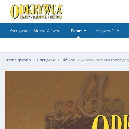
Odkrywca.pl Strona Główna
Forum
Aktywność
Strona główna
Odkrywca
Główne
Aliancki samolot rozbity