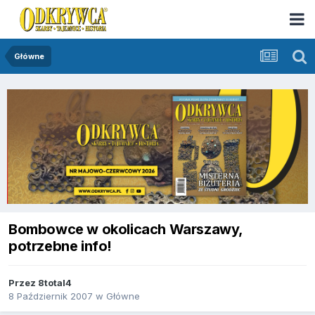
Główne
Bombowce w okolicach Warszawy,
potrzebne info!
Przez
8total4
8 Październik 2007
w
Główne