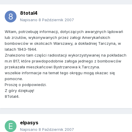
8total4
Napisano
8 Październik 2007
Witam, potrzebuję informacji, dotyczących awaryjnych lądowań
lub zrzutów, wykonywanych przez załogi Amerykańskich
bombowców w okolicach Warszawy, a dokładniej Tarczyna, w
latach 1943-1944.
Znaleziono tam części radiostacji wykorzystywanej na pokładach
m.in B17, które prawdopodobnie załoga jednego z bombowców
przekazała mieszkańcowi Bystrzanowa k.Tarczyna.
wszelkie informacje na temat tego okręgu mogą okazac się
pomocne.
Proszę o podpowiedzi.
Z góry dziękuję!
8Total4.
elpasys
Napisano
8 Październik 2007