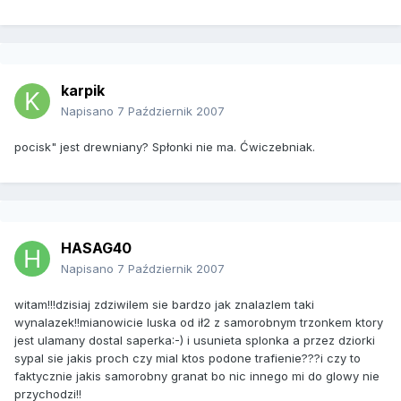
karpik
Napisano
7 Październik 2007
pocisk" jest drewniany? Spłonki nie ma. Ćwiczebniak.
HASAG40
Napisano
7 Październik 2007
witam!!!dzisiaj zdziwilem sie bardzo jak znalazlem taki
wynalazek!!mianowicie luska od ił2 z samorobnym trzonkem ktory
jest ulamany dostal saperka:-) i usunieta splonka a przez dziorki
sypal sie jakis proch czy mial ktos podone trafienie???i czy to
faktycznie jakis samorobny granat bo nic innego mi do glowy nie
przychodzi!!