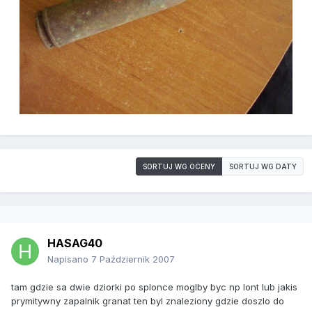
SORTUJ WG OCENY
SORTUJ WG DATY
HASAG40
Napisano
7 Październik 2007
tam gdzie sa dwie dziorki po splonce moglby byc np lont lub jakis
prymitywny zapalnik granat ten byl znaleziony gdzie doszlo do