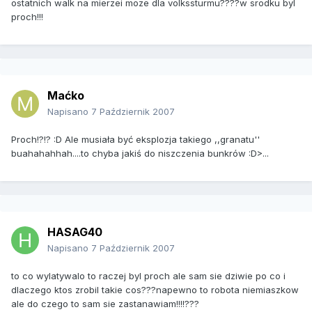
ostatnich walk na mierzei moze dla volkssturmu????w srodku byl
proch!!!
Maćko
Napisano
7 Październik 2007
Proch!?!? :D Ale musiała być eksplozja takiego ,,granatu''
buahahahhah....to chyba jakiś do niszczenia bunkrów :D>...
HASAG40
Napisano
7 Październik 2007
to co wylatywalo to raczej byl proch ale sam sie dziwie po co i
dlaczego ktos zrobil takie cos???napewno to robota niemiaszkow
ale do czego to sam sie zastanawiam!!!!???