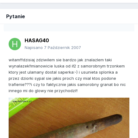
Pytanie
HASAG40
Napisano
7 Październik 2007
witam!!!dzisiaj zdziwilem sie bardzo jak znalazlem taki
wynalazek!!mianowicie luska od ił2 z samorobnym trzonkem
ktory jest ulamany dostal saperka:-) i usunieta splonka a
przez dziorki sypal sie jakis proch czy mial ktos podone
trafienie???i czy to faktycznie jakis samorobny granat bo nic
innego mi do glowy nie przychodzi!!