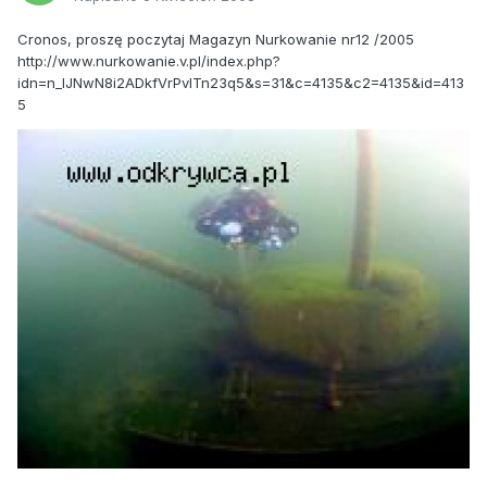
Cronos, proszę poczytaj Magazyn Nurkowanie nr12 /2005
http://www.nurkowanie.v.pl/index.php?
idn=n_lJNwN8i2ADkfVrPvITn23q5&s=31&c=4135&c2=4135&id=413
5