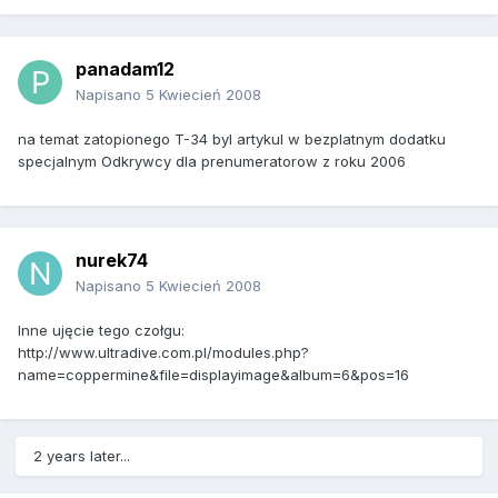
panadam12
Napisano
5 Kwiecień 2008
na temat zatopionego T-34 byl artykul w bezplatnym dodatku
specjalnym Odkrywcy dla prenumeratorow z roku 2006
nurek74
Napisano
5 Kwiecień 2008
Inne ujęcie tego czołgu:
http://www.ultradive.com.pl/modules.php?
name=coppermine&file=displayimage&album=6&pos=16
2 years later...