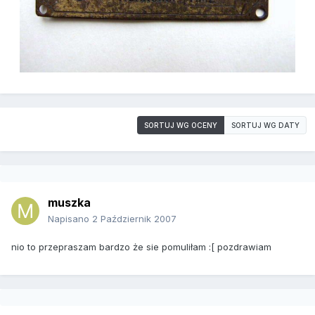
SORTUJ WG OCENY
SORTUJ WG DATY
muszka
Napisano
2 Październik 2007
nio to przepraszam bardzo że sie pomuliłam :[ pozdrawiam