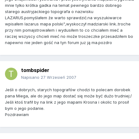
mnie tylko krótka gadka na temat pewnego bardzo dobrego
starego austryjackiego topografa o nazwisku
LAZARUS.pomyślałem że warto sprawdzić.na wyszukiwarce
wpisałem lazarus mapa polski",wyskoczył madziarski link..troche
przy nim pomajstrowałem i wydusiłem to co chciałem mieć a
raczej wszyscy chcieli mieć no może troszeczke przesadziłem bo
napewno nie jeden gość na tyn forum juz ją ma.pozdro
tombspider
Napisano
27 Wrzesień 2007
Jeśli o dobrych, starych topografów chodzi to polecam dorobek
pana Miega, ale do jego map dostać się może być dużo trudniej:/
Jeśli ktoś trafił by na link z jego mapami Krosna i okolic to prosił
bym o jego podanie.
Pozdrawiam