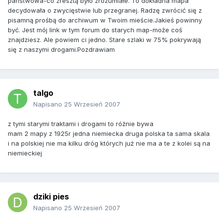
państwowa-co zresztą było zrozumiałe. To dokładna mapa
decydowała o zwycięstwie lub przegranej. Radzę zwrócić się z
pisamną prośbą do archiwum w Twoim mieście.Jakieś powinny
być. Jest mój link w tym forum do starych map-może coś
znajdziesz. Ale powiem ci jedno. Stare szlaki w 75% pokrywają
się z naszymi drogami.Pozdrawiam
talgo
Napisano
25 Wrzesień 2007
z tymi starymi traktami i drogami to różnie bywa
mam 2 mapy z 1925r jedna niemiecka druga polska ta sama skala
i na polskiej nie ma kilku dróg których już nie ma a te z kolei są na
niemieckiej
dziki pies
Napisano
25 Wrzesień 2007