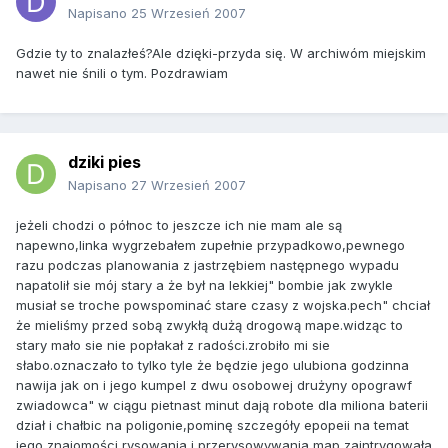
Napisano
25 Wrzesień 2007
Gdzie ty to znalazłeś?Ale dzięki-przyda się. W archiwóm miejskim
nawet nie śnili o tym. Pozdrawiam
dziki pies
Napisano
27 Wrzesień 2007
jeżeli chodzi o północ to jeszcze ich nie mam ale są
napewno,linka wygrzebałem zupełnie przypadkowo,pewnego
razu podczas planowania z jastrzębiem następnego wypadu
napatolił sie mój stary a że był na lekkiej" bombie jak zwykle
musiał se troche powspominać stare czasy z wojska.pech" chciał
że mieliśmy przed sobą zwykłą dużą drogową mape.widząc to
stary mało sie nie popłakał z radości.zrobiło mi sie
słabo.oznaczało to tylko tyle że będzie jego ulubiona godzinna
nawija jak on i jego kumpel z dwu osobowej drużyny opograwf
zwiadowca" w ciągu pietnast minut dają robote dla miliona baterii
dział i chałbic na poligonie,pominę szczegóły epopeii na temat
jego znajomości rysowania i przerysowywania map,zaintrygowała