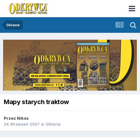
Główne
Mapy starych traktow
Przez
Nikos
24 Wrzesień 2007
w
Główne