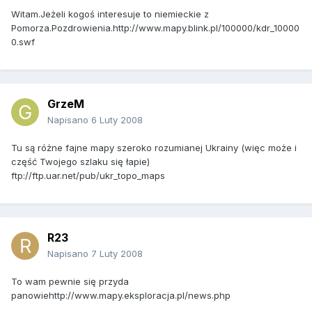
Witam.Jeżeli kogoś interesuje to niemieckie z
Pomorza.Pozdrowienia.http://www.mapy.blink.pl/100000/kdr_10000
0.swf
GrzeM
Napisano
6 Luty 2008
Tu są różne fajne mapy szeroko rozumianej Ukrainy (więc może i
część Twojego szlaku się łapie)
ftp://ftp.uar.net/pub/ukr_topo_maps
R23
Napisano
7 Luty 2008
To wam pewnie się przyda
panowiehttp://www.mapy.eksploracja.pl/news.php