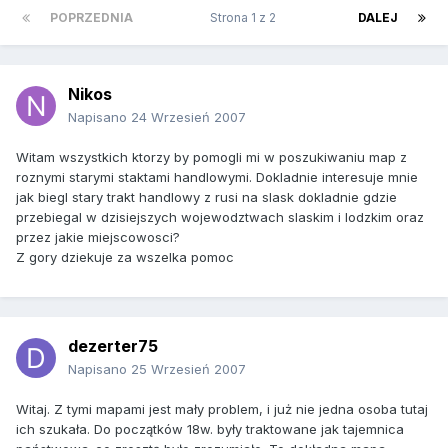
POPRZEDNIA
Strona 1 z 2
DALEJ
Nikos
Napisano
24 Wrzesień 2007
Witam wszystkich ktorzy by pomogli mi w poszukiwaniu map z
roznymi starymi staktami handlowymi. Dokladnie interesuje mnie
jak biegl stary trakt handlowy z rusi na slask dokladnie gdzie
przebiegal w dzisiejszych wojewodztwach slaskim i lodzkim oraz
przez jakie miejscowosci?
Z gory dziekuje za wszelka pomoc
dezerter75
Napisano
25 Wrzesień 2007
Witaj. Z tymi mapami jest mały problem, i już nie jedna osoba tutaj
ich szukała. Do początków 18w. były traktowane jak tajemnica