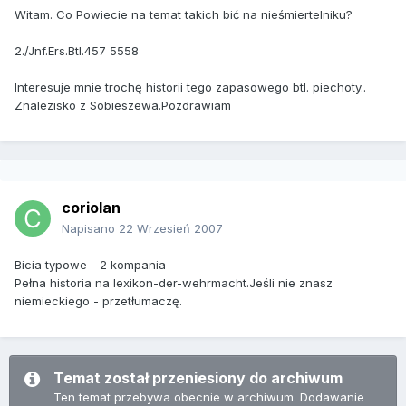
Witam. Co Powiecie na temat takich bić na nieśmiertelniku?
2./Jnf.Ers.Btl.457 5558
Interesuje mnie trochę historii tego zapasowego btl. piechoty..
Znalezisko z Sobieszewa.Pozdrawiam
coriolan
Napisano
22 Wrzesień 2007
Bicia typowe - 2 kompania
Pełna historia na lexikon-der-wehrmacht.Jeśli nie znasz
niemieckiego - przetłumaczę.
Temat został przeniesiony do archiwum
Ten temat przebywa obecnie w archiwum. Dodawanie