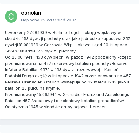
coriolan
Napisano
22 Wrzesień 2007
Utworzony 27.08.1939 w Berlinie-Tegel,III okręg wojskowy w
składzie 153 dywizji piechoty oraz jako jednostka zapasowa 257
dywizji.18.08.1939 w Gorzowie Wkp III okr.wojsk,od 30 listopada
1939 w składzie 143 dywizji piechoty.
Od 23.06 1941 - 153 dyw.piech. W pazdz. 1942 podzielony -część
przemianowana na 457 rezerwowy batalion piechoty /Reserve
Infaterie Bataillon 457/ w 153 dywizji rezerwowej - Kamień
Podolski.Druga część w listopadzie 1942 przemianowana na 457
Resreve Grenadier Bataillon występuje od 29 marca 1943 jako II
batalion 25 pułku na Krymie.
Przemianowany 15.06.1944 w Grenadier Ersatz und Ausbildungs
Bataillon 457 /zapasowy i szkoleniowy batalion grenadierów/
Od stycznia 1945 w składzie grupy bojowej Hereder.