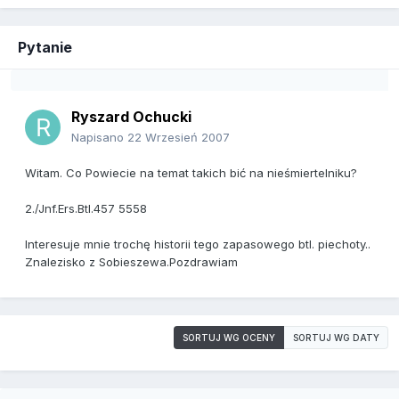
Pytanie
Ryszard Ochucki
Napisano
22 Wrzesień 2007
Witam. Co Powiecie na temat takich bić na nieśmiertelniku?
2./Jnf.Ers.Btl.457 5558
Interesuje mnie trochę historii tego zapasowego btl. piechoty..
Znalezisko z Sobieszewa.Pozdrawiam
SORTUJ WG OCENY
SORTUJ WG DATY