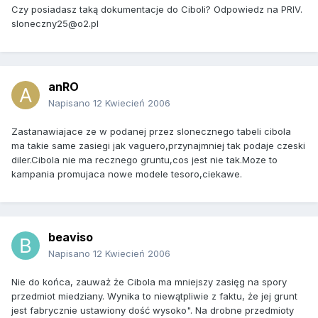
Czy posiadasz taką dokumentacje do Ciboli? Odpowiedz na PRIV.
sloneczny25@o2.pl
anRO
Napisano
12 Kwiecień 2006
Zastanawiajace ze w podanej przez slonecznego tabeli cibola
ma takie same zasiegi jak vaguero,przynajmniej tak podaje czeski
diler.Cibola nie ma recznego gruntu,cos jest nie tak.Moze to
kampania promujaca nowe modele tesoro,ciekawe.
beaviso
Napisano
12 Kwiecień 2006
Nie do końca, zauważ że Cibola ma mniejszy zasięg na spory
przedmiot miedziany. Wynika to niewątpliwie z faktu, że jej grunt
jest fabrycznie ustawiony dość wysoko". Na drobne przedmioty