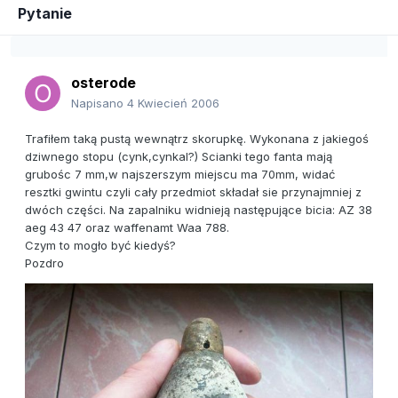
Pytanie
osterode
Napisano
4 Kwiecień 2006
Trafiłem taką pustą wewnątrz skorupkę. Wykonana z jakiegoś
dziwnego stopu (cynk,cynkal?) Scianki tego fanta mają
grubośc 7 mm,w najszerszym miejscu ma 70mm, widać
resztki gwintu czyli cały przedmiot składał sie przynajmniej z
dwóch części. Na zapalniku widnieją następujące bicia: AZ 38
aeg 43 47 oraz waffenamt Waa 788.
Czym to mogło być kiedyś?
Pozdro