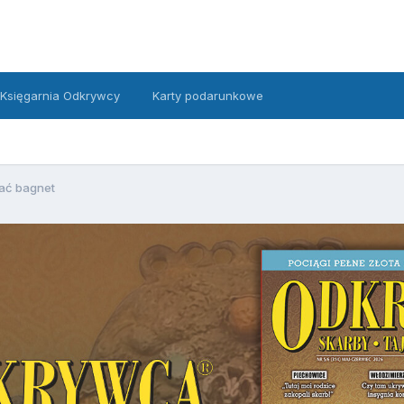
Księgarnia Odkrywcy
Karty podarunkowe
ać bagnet