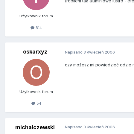
(robiłem tak aluminiowe lustro - ef
Użytkownik forum
814
oskarxyz
Napisano
3 Kwiecień 2006
czy możesz mi powiedzieć gdzie m
Użytkownik forum
54
michalczewski
Napisano
3 Kwiecień 2006