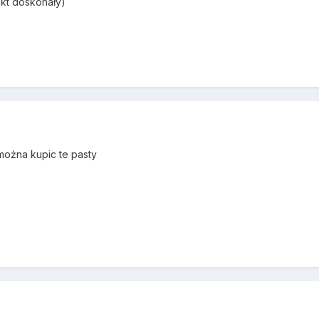
ekt doskonały)
ożna kupic te pasty