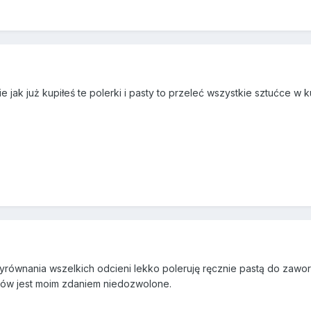
 jak już kupiłeś te polerki i pasty to przeleć wszystkie sztućce w ku
równania wszelkich odcieni lekko poleruję ręcznie pastą do zawor
rów jest moim zdaniem niedozwolone.