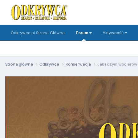
Odkrywca.pl Strona Główna
Forum
Aktywność
Strona główna
Odkrywca
Konserwacja
Jak i czym wpolerow