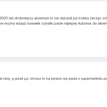
00 lub drobniejszy aluminium to nie stal jeśli już trzeba zacząć od
 można wziąść kawałek szmatki paste najlepiej Automax do lakieru, 
ał rdzę ,a jezeli juz chcesz to na pewno nie pasta z supermarketu 