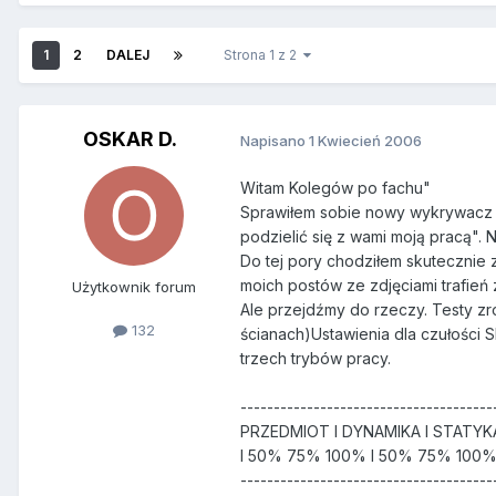
1
2
DALEJ
Strona 1 z 2
OSKAR D.
Napisano
1 Kwiecień 2006
Witam Kolegów po fachu"
Sprawiłem sobie nowy wykrywacz R
podzielić się z wami moją pracą".
Do tej pory chodziłem skutecznie z
moich postów ze zdjęciami trafień
Użytkownik forum
Ale przejdźmy do rzeczy. Testy zr
132
ścianach)Ustawienia dla czułości 
trzech trybów pracy.
--------------------------------------
PRZEDMIOT I DYNAMIKA I STATYKA
I 50% 75% 100% I 50% 75% 100
--------------------------------------