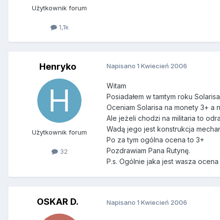
Użytkownik forum
1,1k
Henryko
Napisano
1 Kwiecień 2006
Witam
Posiadałem w tamtym roku Solarisa
Oceniam Solarisa na monety 3+ a 
Ale jeżeli chodzi na militaria to od
Wadą jego jest konstrukcja mechan
Użytkownik forum
Po za tym ogólna ocena to 3+
Pozdrawiam Pana Rutynę.
32
P.s. Ogólnie jaka jest wasza ocena
OSKAR D.
Napisano
1 Kwiecień 2006