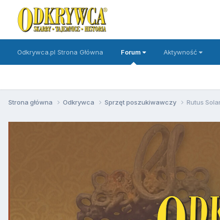
Odkrywca.pl Strona Główna
Forum
Aktywność
Strona główna
Odkrywca
Sprzęt poszukiwawczy
Rutus Sola