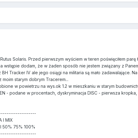
utus Solaris. Przed pierwszym wyściem w teren poświęciłem parę ł
 Na wstępie dodam, że w żaden sposób nie jestem związany z Panem 
 BH Tracker IV ale jego osiągi na militaria są mało zadawalające. 
 z moim starym dobrym Tracerem...
obione w powietrzu na wys.ok 1.2 w mieszkaniu w starym budownict
SEN - podane w procentach, dyskryminacja DISC - pierwsza kropka,
--------------------
 I MIX
%I 50% 75% 100%
--------------------