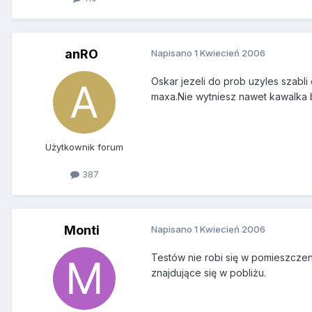
anRO
Napisano
1 Kwiecień 2006
Oskar jezeli do prob uzyles szabl
maxa.Nie wytniesz nawet kawalka 
Użytkownik forum
387
Monti
Napisano
1 Kwiecień 2006
Testów nie robi się w pomieszcze
znajdujące się w pobliżu.