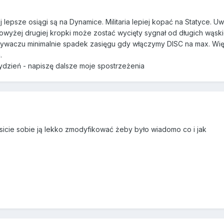
epsze osiągi są na Dynamice. Militaria lepiej kopać na Statyce. Uw
owyżej drugiej kropki może zostać wycięty sygnał od długich wąsk
waczu minimalnie spadek zasięgu gdy włączymy DISC na max. Więc
.
ydzień - napiszę dalsze moje spostrzeżenia
usicie sobie ją lekko zmodyfikować żeby było wiadomo co i jak