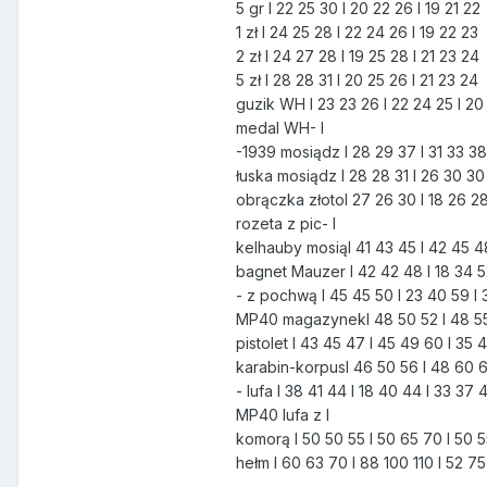
5 gr I 22 25 30 I 20 22 26 I 19 21 22
1 zł I 24 25 28 I 22 24 26 I 19 22 23
2 zł I 24 27 28 I 19 25 28 I 21 23 24
5 zł I 28 28 31 I 20 25 26 I 21 23 24
guzik WH I 23 23 26 I 22 24 25 I 20
medal WH- I
-1939 mosiądz I 28 29 37 I 31 33 38
łuska mosiądz I 28 28 31 I 26 30 30
obrączka złotoI 27 26 30 I 18 26 28
rozeta z pic- I
kelhauby mosiąI 41 43 45 I 42 45 4
bagnet Mauzer I 42 42 48 I 18 34 5
- z pochwą I 45 45 50 I 23 40 59 I
MP40 magazynekI 48 50 52 I 48 55 
pistolet I 43 45 47 I 45 49 60 I 35 
karabin-korpusI 46 50 56 I 48 60 6
- lufa I 38 41 44 I 18 40 44 I 33 37 
MP40 lufa z I
komorą I 50 50 55 I 50 65 70 I 50 
hełm I 60 63 70 I 88 100 110 I 52 7