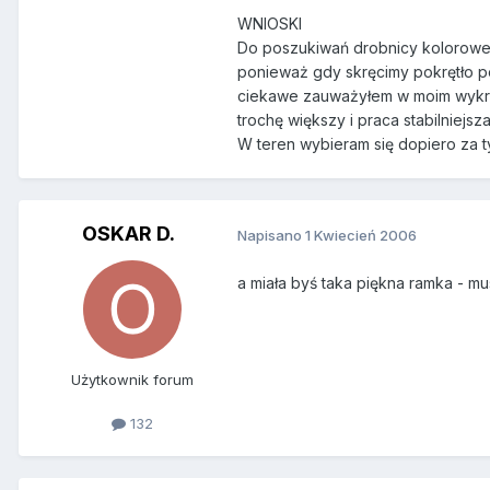
WNIOSKI
Do poszukiwań drobnicy kolorowej l
ponieważ gdy skręcimy pokrętło p
ciekawe zauważyłem w moim wykry
trochę większy i praca stabilniejsza
W teren wybieram się dopiero za t
OSKAR D.
Napisano
1 Kwiecień 2006
a miała byś taka piękna ramka - m
Użytkownik forum
132