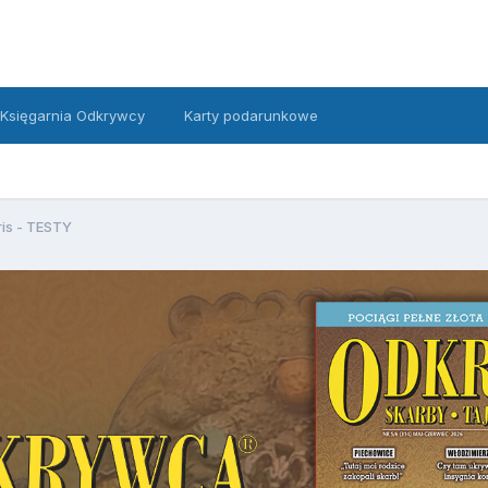
Księgarnia Odkrywcy
Karty podarunkowe
ris - TESTY