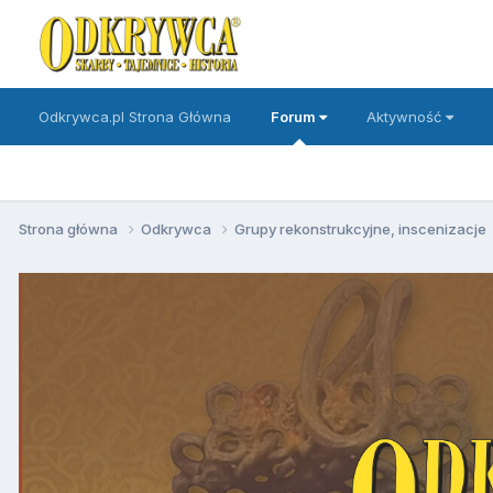
Odkrywca.pl Strona Główna
Forum
Aktywność
Strona główna
Odkrywca
Grupy rekonstrukcyjne, inscenizacje