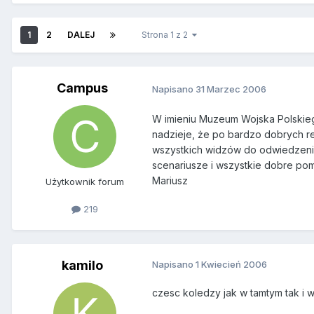
1
2
DALEJ
Strona 1 z 2
Campus
Napisano
31 Marzec 2006
W imieniu Muzeum Wojska Polskiego
nadzieje, że po bardzo dobrych r
wszystkich widzów do odwiedzenia
scenariusze i wszystkie dobre pom
Mariusz
Użytkownik forum
219
kamilo
Napisano
1 Kwiecień 2006
czesc koledzy jak w tamtym tak i