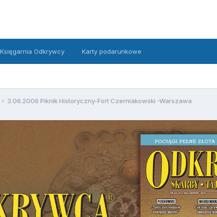
Księgarnia Odkrywcy
Karty podarunkowe
3.06.2006 Piknik Historyczny-Fort Czerniakowski -Warszawa