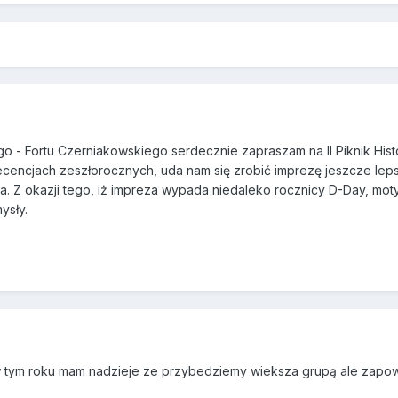
 - Fortu Czerniakowskiego serdecznie zapraszam na II Piknik Hist
ecencjach zeszłorocznych, uda nam się zrobić imprezę jeszcze lep
. Z okazji tego, iż impreza wypada niedaleko rocznicy D-Day, mot
ysły.
 w tym roku mam nadzieje ze przybedziemy wieksza grupą ale zapow