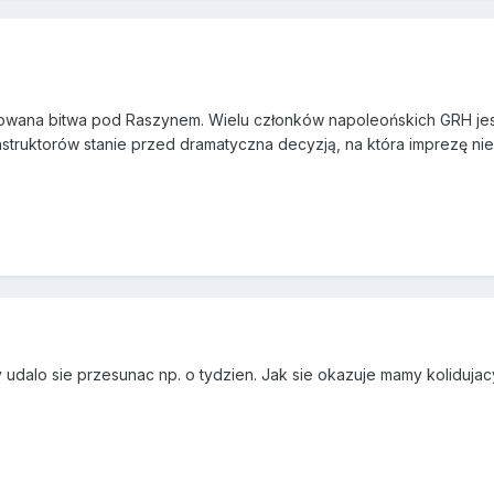
zowana bitwa pod Raszynem. Wielu członków napoleońskich GRH jes
onstruktorów stanie przed dramatyczna decyzją, na która imprezę ni
by udalo sie przesunac np. o tydzien. Jak sie okazuje mamy koliduja