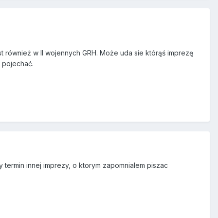
t również w II wojennych GRH. Może uda sie którąś imprezę
e pojechać.
cy termin innej imprezy, o ktorym zapomnialem piszac