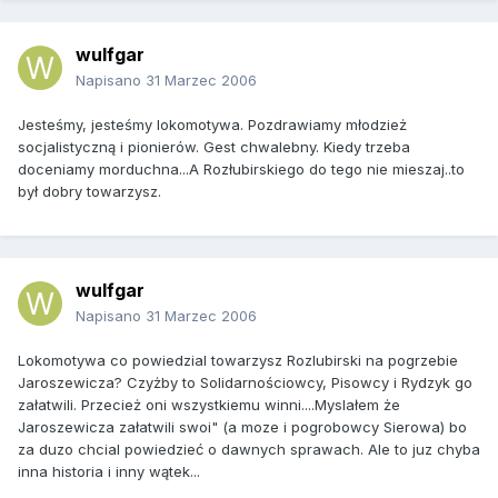
wulfgar
Napisano
31 Marzec 2006
Jesteśmy, jesteśmy lokomotywa. Pozdrawiamy młodzież
socjalistyczną i pionierów. Gest chwalebny. Kiedy trzeba
doceniamy morduchna...A Rozłubirskiego do tego nie mieszaj..to
był dobry towarzysz.
wulfgar
Napisano
31 Marzec 2006
Lokomotywa co powiedzial towarzysz Rozlubirski na pogrzebie
Jaroszewicza? Czyżby to Solidarnościowcy, Pisowcy i Rydzyk go
załatwili. Przecież oni wszystkiemu winni....Myslałem że
Jaroszewicza załatwili swoi" (a moze i pogrobowcy Sierowa) bo
za duzo chcial powiedzieć o dawnych sprawach. Ale to juz chyba
inna historia i inny wątek...