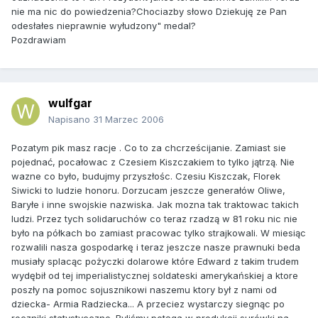
nie ma nic do powiedzenia?Chociazby słowo Dziekuję ze Pan
odesłałes nieprawnie wyłudzony" medal?
Pozdrawiam
wulfgar
Napisano
31 Marzec 2006
Pozatym pik masz racje . Co to za chcrześcijanie. Zamiast sie
pojednać, pocałowac z Czesiem Kiszczakiem to tylko jątrzą. Nie
wazne co było, budujmy przyszłośc. Czesiu Kiszczak, Florek
Siwicki to ludzie honoru. Dorzucam jeszcze generałów Oliwe,
Baryłe i inne swojskie nazwiska. Jak mozna tak traktowac takich
ludzi. Przez tych solidaruchów co teraz rzadzą w 81 roku nic nie
było na półkach bo zamiast pracowac tylko strajkowali. W miesiąc
rozwalili nasza gospodarkę i teraz jeszcze nasze prawnuki beda
musiały splacąc pożyczki dolarowe które Edward z takim trudem
wydębił od tej imperialistycznej soldateski amerykańskiej a ktore
poszły na pomoc sojusznikowi naszemu ktory był z nami od
dziecka- Armia Radziecka... A przeciez wystarczy siegnąc po