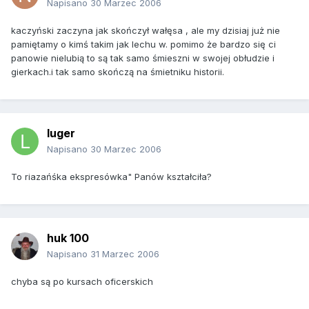
Napisano
30 Marzec 2006
kaczyński zaczyna jak skończył wałęsa , ale my dzisiaj już nie
pamiętamy o kimś takim jak lechu w. pomimo że bardzo się ci
panowie nielubią to są tak samo śmieszni w swojej obłudzie i
gierkach.i tak samo skończą na śmietniku historii.
luger
Napisano
30 Marzec 2006
To riazańśka ekspresówka" Panów kształciła?
huk 100
Napisano
31 Marzec 2006
chyba są po kursach oficerskich