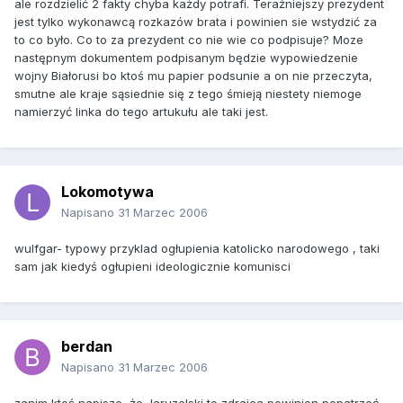
ale rozdzielić 2 fakty chyba każdy potrafi. Teraźniejszy prezydent
jest tylko wykonawcą rozkazów brata i powinien sie wstydzić za
to co było. Co to za prezydent co nie wie co podpisuje? Moze
następnym dokumentem podpisanym będzie wypowiedzenie
wojny Białorusi bo ktoś mu papier podsunie a on nie przeczyta,
smutne ale kraje sąsiednie się z tego śmieją niestety niemoge
namierzyć linka do tego artukułu ale taki jest.
Lokomotywa
Napisano
31 Marzec 2006
wulfgar- typowy przyklad ogłupienia katolicko narodowego , taki
sam jak kiedyś ogłupieni ideologicznie komunisci
berdan
Napisano
31 Marzec 2006