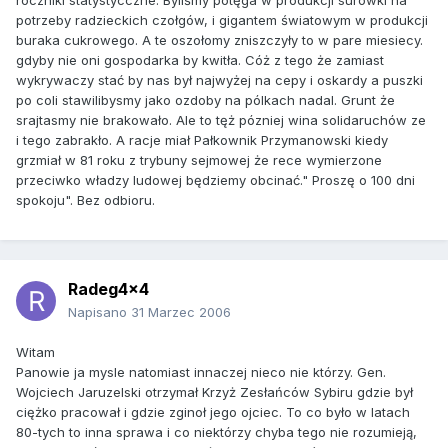
roczniki statystycczne. Byliśmy potęga w produkcji surówki na
potrzeby radzieckich czołgów, i gigantem światowym w produkcji
buraka cukrowego. A te oszołomy zniszczyły to w pare miesiecy.
gdyby nie oni gospodarka by kwitła. Cóż z tego że zamiast
wykrywaczy stać by nas był najwyżej na cepy i oskardy a puszki
po coli stawilibysmy jako ozdoby na pólkach nadal. Grunt że
srajtasmy nie brakowało. Ale to tęż pózniej wina solidaruchów ze
i tego zabrakło. A racje miał Pałkownik Przymanowski kiedy
grzmiał w 81 roku z trybuny sejmowej że rece wymierzone
przeciwko władzy ludowej będziemy obcinać." Proszę o 100 dni
spokoju". Bez odbioru.
Radeg4x4
Napisano
31 Marzec 2006
Witam
Panowie ja mysle natomiast innaczej nieco nie którzy. Gen.
Wojciech Jaruzelski otrzymał Krzyż Zesłańców Sybiru gdzie był
ciężko pracował i gdzie zginoł jego ojciec. To co było w latach
80-tych to inna sprawa i co niektórzy chyba tego nie rozumieją,