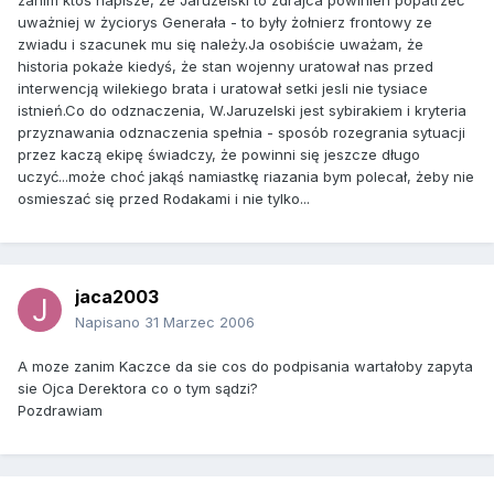
zanim ktoś napisze, że Jaruzelski to zdrajca powinien popatrzeć
uważniej w życiorys Generała - to były żołnierz frontowy ze
zwiadu i szacunek mu się należy.Ja osobiście uważam, że
historia pokaże kiedyś, że stan wojenny uratował nas przed
interwencją wilekiego brata i uratował setki jesli nie tysiace
istnień.Co do odznaczenia, W.Jaruzelski jest sybirakiem i kryteria
przyznawania odznaczenia spełnia - sposób rozegrania sytuacji
przez kaczą ekipę świadczy, że powinni się jeszcze długo
uczyć...może choć jakąś namiastkę riazania bym polecał, żeby nie
osmieszać się przed Rodakami i nie tylko...
jaca2003
Napisano
31 Marzec 2006
A moze zanim Kaczce da sie cos do podpisania wartałoby zapyta
sie Ojca Derektora co o tym sądzi?
Pozdrawiam