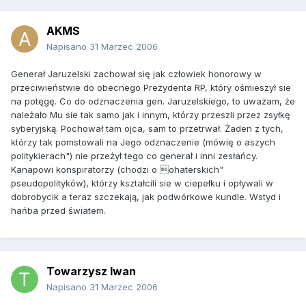
AKMS
Napisano
31 Marzec 2006
Generał Jaruzelski zachował się jak człowiek honorowy w
przeciwieństwie do obecnego Prezydenta RP, który ośmieszył sie
na potęgę. Co do odznaczenia gen. Jaruzelskiego, to uważam, że
należało Mu sie tak samo jak i innym, którzy przeszli przez zsyłkę
syberyjską. Pochował tam ojca, sam to przetrwał. Żaden z tych,
którzy tak pomstowali na Jego odznaczenie (mówię o aszych
politykierach") nie przeżył tego co generał i inni zesłańcy.
Kanapowi konspiratorzy (chodzi o ohaterskich"
pseudopolityków), którzy kształcili sie w ciepełku i opływali w
dobrobycik a teraz szczekają, jak podwórkowe kundle. Wstyd i
hańba przed światem.
Towarzysz Iwan
Napisano
31 Marzec 2006