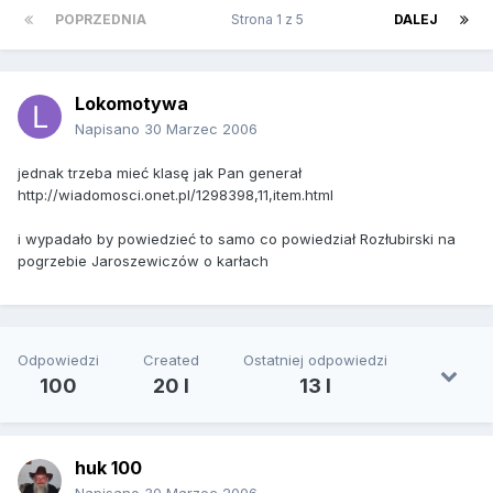
POPRZEDNIA
Strona 1 z 5
DALEJ
Lokomotywa
Napisano
30 Marzec 2006
jednak trzeba mieć klasę jak Pan generał
http://wiadomosci.onet.pl/1298398,11,item.html
i wypadało by powiedzieć to samo co powiedział Rozłubirski na
pogrzebie Jaroszewiczów o karłach
Odpowiedzi
Created
Ostatniej odpowiedzi
100
20 l
13 l
huk 100