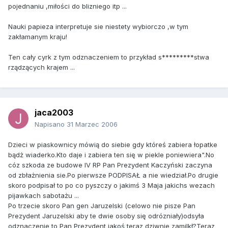
pojednaniu ,miłości do blizniego itp ...
Nauki papieza interpretuje sie niestety wybiorczo ,w tym
zakłamanym kraju!
Ten cały cyrk z tym odznaczeniem to przykład s*********stwa
rządzących krajem ...
jaca2003
Napisano
31 Marzec 2006
Dzieci w piaskownicy mówią do siebie gdy któreś zabiera łopatke
bądż wiaderko.Kto daje i zabiera ten się w piekle poniewiera".No
cóz szkoda ze budowe IV RP Pan Prezydent Kaczyński zaczyna
od zbłażnienia sie.Po pierwsze PODPISAŁ a nie wiedział.Po drugie
skoro podpisał to po co pyszczy o jakimś 3 Maja jakichs wezach
pijawkach sabotażu ...
Po trzecie skoro Pan gen Jaruzelski (celowo nie pisze Pan
Prezydent Jaruzelski aby te dwie osoby się odrózniały)odsyła
odznaczenie to Pan Prezydent jakoś teraz dziwnie zamilkł?Teraz