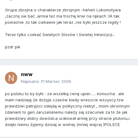
Grupa zbrojna o charakterze zbrojnym -heheh Lokomotywa
,zacznij sie bać ,armia tez ma trochę krwi na rękach :)A tak
powaznie ,to tak ciekawie jak teraz ,nie było jeszcze nigdy !
Teraz tylko czekać Swietych Stosów i Swietej Inkwizycji...
pzdr pik
nww
Napisano
31 Marzec 2006
po polsku to by było : za wszelką cenę upier...... komucha . ale
mam nadzieję że dożyje czasów kiedy wreszcie wszyscy tzw
prawdziwi patryjoci odejdą w polityczny niebyt , moim skromnym
zdaniem to gen.Jaruzelskiemu należy się szacunek za to że jak
prawdziwy dobry dowódca uratował armię przy stracie plutonu,i
dzięki niemu żyjemy dzisiaj w wolnej (mniej więcej )POLSCE