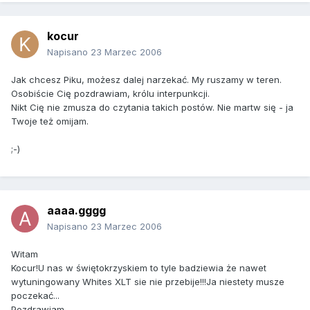
kocur
Napisano
23 Marzec 2006
Jak chcesz Piku, możesz dalej narzekać. My ruszamy w teren.
Osobiście Cię pozdrawiam, królu interpunkcji.
Nikt Cię nie zmusza do czytania takich postów. Nie martw się - ja
Twoje też omijam.
;-)
aaaa.gggg
Napisano
23 Marzec 2006
Witam
Kocur!U nas w świętokrzyskiem to tyle badziewia że nawet
wytuningowany Whites XLT sie nie przebije!!!Ja niestety musze
poczekać...
Pozdrawiam