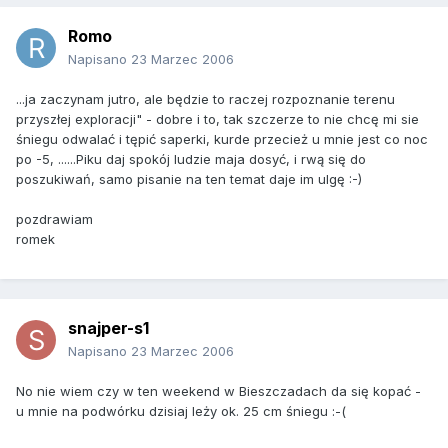
Romo
Napisano
23 Marzec 2006
...ja zaczynam jutro, ale będzie to raczej rozpoznanie terenu
przyszłej exploracji" - dobre i to, tak szczerze to nie chcę mi sie
śniegu odwalać i tępić saperki, kurde przecież u mnie jest co noc
po -5, ......Piku daj spokój ludzie maja dosyć, i rwą się do
poszukiwań, samo pisanie na ten temat daje im ulgę :-)
pozdrawiam
romek
snajper-s1
Napisano
23 Marzec 2006
No nie wiem czy w ten weekend w Bieszczadach da się kopać -
u mnie na podwórku dzisiaj leży ok. 25 cm śniegu :-(