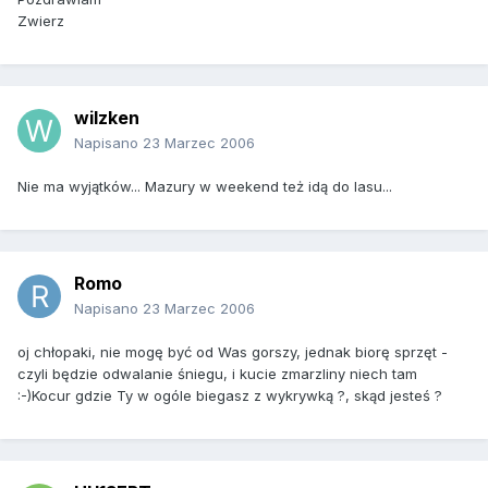
Zwierz
wilzken
Napisano
23 Marzec 2006
Nie ma wyjątków... Mazury w weekend też idą do lasu...
Romo
Napisano
23 Marzec 2006
oj chłopaki, nie mogę być od Was gorszy, jednak biorę sprzęt -
czyli będzie odwalanie śniegu, i kucie zmarzliny niech tam
:-)Kocur gdzie Ty w ogóle biegasz z wykrywką ?, skąd jesteś ?