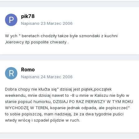
pik78
Napisano
23 Marzec 2006
W ych " beretach chodziły takze byle szmondaki z kuchni
,kierowcy itp pospolite chwasty .
Romo
Napisano
24 Marzec 2006
Dobra chopy nie kłućta się" dzisiaj jest piątek,początek
weekendu, mnie dzisiaj nawet to -8 u mnie w Kaliszu nie było w
stanie popsuć humorku, DZISIAJ PO RAZ PIERWSZY W TYM ROKU
WYCHODZĘ W TEREN, kopanie jednak odpada, ale popiszczeć"
to sobie popiszczę, mam nadzieję, że za dwa tygodnie puści
wtedy wrócę i szpadel pójdzie w ruch.