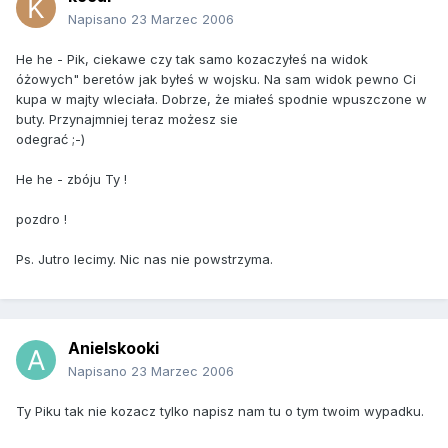
Napisano
23 Marzec 2006
He he - Pik, ciekawe czy tak samo kozaczyłeś na widok
óżowych" beretów jak byłeś w wojsku. Na sam widok pewno Ci
kupa w majty wleciała. Dobrze, że miałeś spodnie wpuszczone w
buty. Przynajmniej teraz możesz sie
odegrać ;-)
He he - zbóju Ty !
pozdro !
Ps. Jutro lecimy. Nic nas nie powstrzyma.
Anielskooki
Napisano
23 Marzec 2006
Ty Piku tak nie kozacz tylko napisz nam tu o tym twoim wypadku.