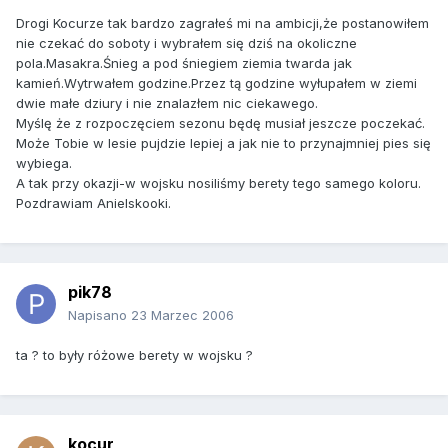
Drogi Kocurze tak bardzo zagrałeś mi na ambicji,że postanowiłem
nie czekać do soboty i wybrałem się dziś na okoliczne
pola.Masakra.Śnieg a pod śniegiem ziemia twarda jak
kamień.Wytrwałem godzine.Przez tą godzine wyłupałem w ziemi
dwie małe dziury i nie znalazłem nic ciekawego.
Myślę że z rozpoczęciem sezonu będę musiał jeszcze poczekać.
Może Tobie w lesie pujdzie lepiej a jak nie to przynajmniej pies się
wybiega.
A tak przy okazji-w wojsku nosiliśmy berety tego samego koloru.
Pozdrawiam Anielskooki.
pik78
Napisano
23 Marzec 2006
ta ? to były różowe berety w wojsku ?
kocur