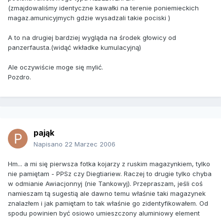
(zmajdowaliśmy identyczne kawałki na terenie poniemieckich
magaz.amunicyjmych gdzie wysadzali takie pociski )
A to na drugiej bardziej wygląda na środek głowicy od
panzerfausta.(widąć wkładke kumulacyjną)
Ale oczywiście moge się mylić.
Pozdro.
pająk
Napisano
22 Marzec 2006
Hm... a mi się pierwsza fotka kojarzy z ruskim magazynkiem, tylko
nie pamiętam - PPSz czy Diegtiariew. Raczej to drugie tylko chyba
w odmianie Awiacjonnyj (nie Tankowyj). Przepraszam, jeśli coś
namieszam tą sugestią ale dawno temu właśnie taki magazynek
znalazłem i jak pamiętam to tak właśnie go zidentyfikowałem. Od
spodu powinien być osiowo umieszczony aluminiowy element