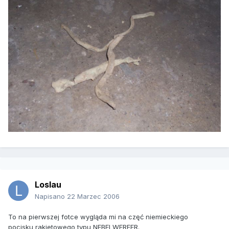
Loslau
Napisano
22 Marzec 2006
To na pierwszej fotce wygląda mi na częć niemieckiego
pocisku rakietowego typu NEBELWERFER.