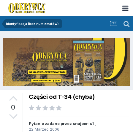
Identyfikacja (bez numizmatów)
Części od T-34 (chyba)
0
Pytanie zadane przez
snajper-s1
,
22 Marzec 2006