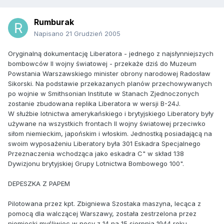
Rumburak
Napisano
21 Grudzień 2005
Oryginalną dokumentację Liberatora - jednego z najsłynniejszych
bombowców II wojny światowej - przekaże dziś do Muzeum
Powstania Warszawskiego minister obrony narodowej Radosław
Sikorski. Na podstawie przekazanych planów przechowywanych
po wojnie w Smithsonian Institute w Stanach Zjednoczonych
zostanie zbudowana replika Liberatora w wersji B-24J.
W służbie lotnictwa amerykańskiego i brytyjskiego Liberatory były
używane na wszystkich frontach II wojny światowej przeciwko
siłom niemieckim, japońskim i włoskim. Jednostką posiadającą na
swoim wyposażeniu Liberatory była 301 Eskadra Specjalnego
Przeznaczenia wchodząca jako eskadra C" w skład 138
Dywizjonu brytyjskiej Grupy Lotnictwa Bombowego 100".
DEPESZKA Z PAPEM
Pilotowana przez kpt. Zbigniewa Szostaka maszyna, lecąca z
pomocą dla walczącej Warszawy, została zestrzelona przez
niemiecki myśliwiec w nocy z 14 na 15 sierpnia 1944 roku.