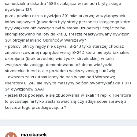
samodzielna eskadra 1586 działająca w ramach brytyjskiego
dywizjonu 138
przez pewien okres dywizjon 301 miał przerwę w wykonywaniu
lotów bojowych (powodem były straty personelu latającego które
były większe niż dywizjon był w stanie uzupełnić) i część załóg
skompletowano na loty do kraju, zresztą reaktywowany dywizjon
301 otrzymał miano Obrońców Warszawy"
- polscy lotnicy nigdy nie używali B-24J tylko starszej chociaż
zmodernizowanej naprędce wersji B-24D która nie była tak silnie
uzbrojona (brak przedniej wie życzki strzeleckiej) w celu
zwiększenia zasięgu demontowano też dolne wieżyczki
strzeleckie bendix, ale poziadała większy zasięg i udźwig
- owszem ze zrzutami latały do nas w tym nad Warszawę
liberatory B-24J ale były to maszyny połódniowoafrykańskie z 31 i
34 dywizjonów SAAF
- jeżeli ktoś podejmuje się zbudowania w skali 1:1 repliki liberatora
to pozostaje mi tylko zastanawiać się czy zdaje sobie sprawę z
kosztów tego przedsięwzięcia ?
maxikasek