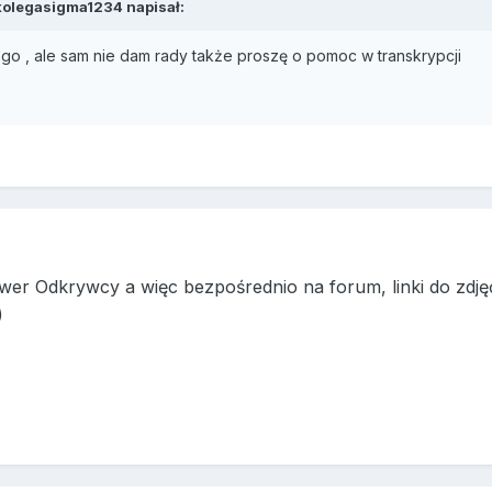
kolegasigma1234
napisał:
ego , ale sam nie dam rady także proszę o pomoc w transkrypcji
erwer Odkrywcy a więc bezpośrednio na forum, linki do z
)