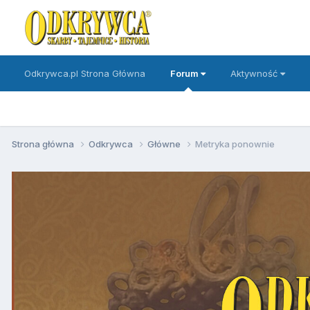
Odkrywca.pl Strona Główna
Forum
Aktywność
Strona główna
Odkrywca
Główne
Metryka ponownie