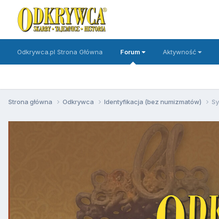
Odkrywca.pl Strona Główna
Forum
Aktywność
Strona główna
Odkrywca
Identyfikacja (bez numizmatów)
Sy