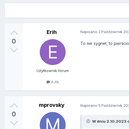
Erih
Napisano
2 Październik 20
0
To nie sygnet, to pierśc
Użytkownik forum
6,6k
mprovsky
Napisano
5 Październik 20
0
W dniu 2.10.2023 o