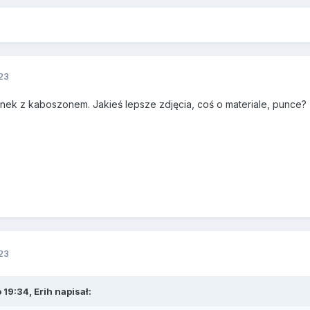
23
ionek z kaboszonem. Jakieś lepsze zdjęcia, coś o materiale, punce?
23
 19:34,
Erih
napisał: