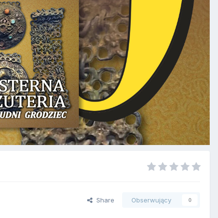
Share
Obserwujący
0