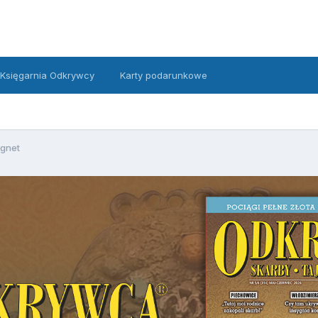
Księgarnia Odkrywcy
Karty podarunkowe
gnet