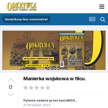
Identyfikacja (bez numizmatów)
Manierka wojskowa w filcu.
0
Pytanie zadane przez
kazioW24
,
21 Wrzesień 2023