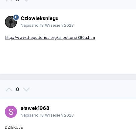
Czlowieksniegu
Napisano
18 Wrzesień 2023
http://www.thepotteries.org/allpotters/880a.htm
0
sławek1968
Napisano
18 Wrzesień 2023
DZIEKUJE