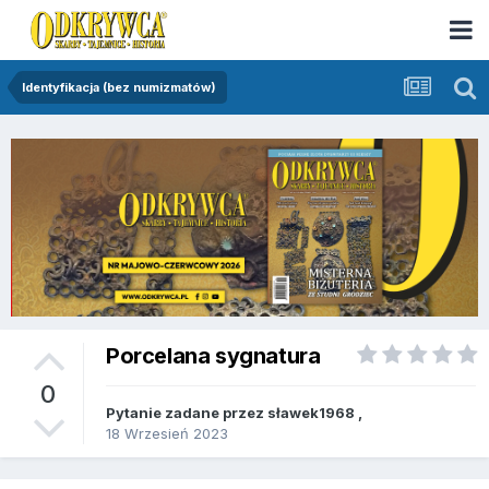
Identyfikacja (bez numizmatów)
Porcelana sygnatura
0
Pytanie zadane przez
sławek1968
,
18 Wrzesień 2023