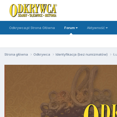
Odkrywca.pl Strona Główna
Forum
Aktywność
Strona główna
Odkrywca
Identyfikacja (bez numizmatów)
Ł