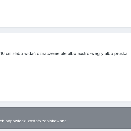
y 10 cm słabo widać oznaczenie ale albo austro-wegry albo pruska
h odpowiedzi zostało zablokowane.