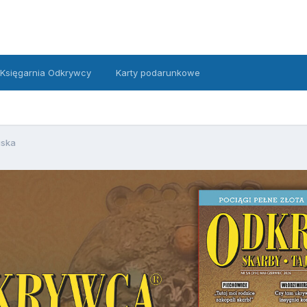
Księgarnia Odkrywcy
Karty podarunkowe
uska