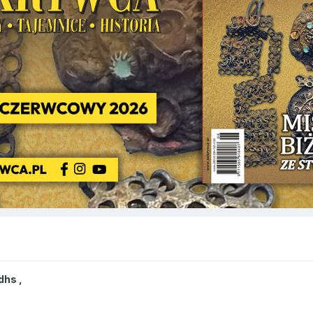
dhs
,