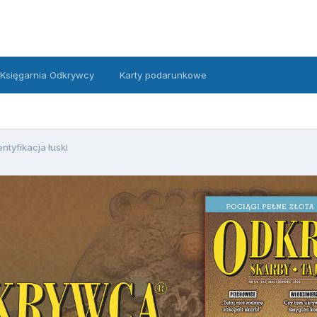
Księgarnia Odkrywcy
Karty podarunkowe
entyfikacja łuski