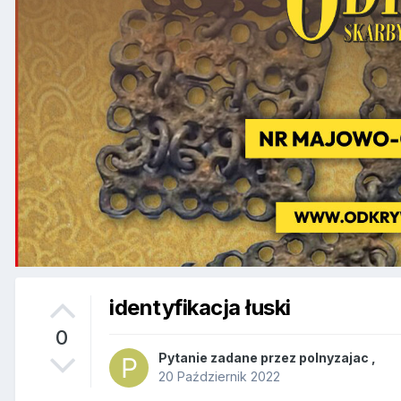
identyfikacja łuski
0
Pytanie zadane przez
polnyzajac
,
20 Październik 2022