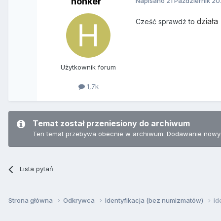
honker
Napisano
21 Październik 2
dział
Cześć sprawdź to
Użytkownik forum
1,7k
Temat został przeniesiony do archiwum
Ten temat przebywa obecnie w archiwum. Dodawanie nowyc
Lista pytań
Strona główna
Odkrywca
Identyfikacja (bez numizmatów)
id