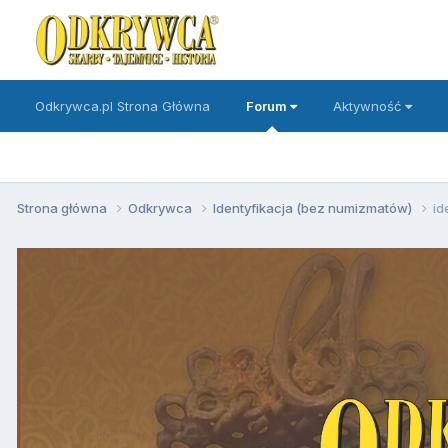
Odkrywca.pl Strona Główna
Forum
Aktywność
Strona główna
Odkrywca
Identyfikacja (bez numizmatów)
id