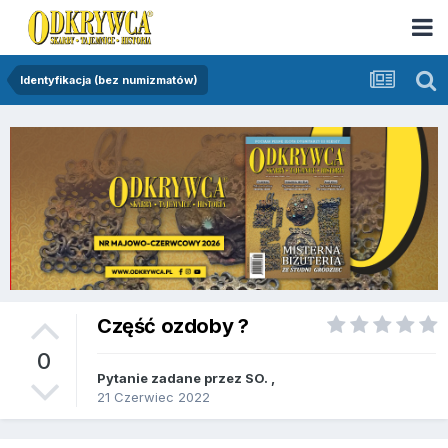
Identyfikacja (bez numizmatów)
Część ozdoby ?
0
Pytanie zadane przez
SO.
,
21 Czerwiec 2022