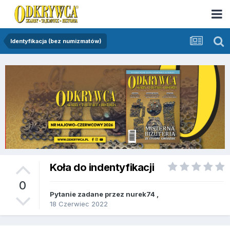
Identyfikacja (bez numizmatów)
Koła do indentyfikacji
0
Pytanie zadane przez
nurek74
,
18 Czerwiec 2022