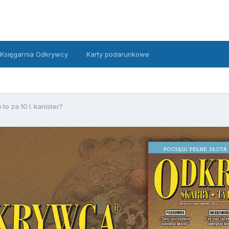
Księgarnia Odkrywcy
Karty podarunkowe
 to za 10 l. kanister?