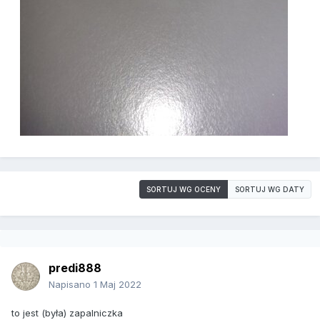
SORTUJ WG OCENY
SORTUJ WG DATY
predi888
Napisano
1 Maj 2022
to jest (była) zapalniczka