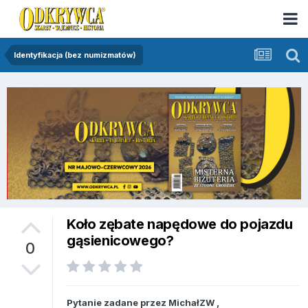
Identyfikacja (bez numizmatów)
Koło zębate napędowe do pojazdu
gąsienicowego?
0
Pytanie zadane przez
MichałZW
,