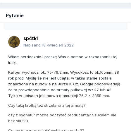
Pytanie
sp4tkl
Napisano
18 Kwiecień 2022
Witam serdecznie i proszę Was o pomoc w rozpoznaniu tej
łuski.
Kaliber wychodzi ok. 75-76,2mm. Wysokość to ok.165mm. 38
rok prod. Myślę że nie jest ucięta, w takim stanie została
znaleziona na budowie na Jurze K-Cz. Google podpowiadają
że to prawdopodobnie od armaty pułkowej wz.27 lub 43.
Tylko w opisach jest mowa o amunicji
76,2 x 385R mm.
Czy taką krótką też strzelano z tej armaty?
czy z sygnatur mozna odczytać producenta? Szukałem ale
bez skutku.
Co może oznaczać AK wybite na godz.3?