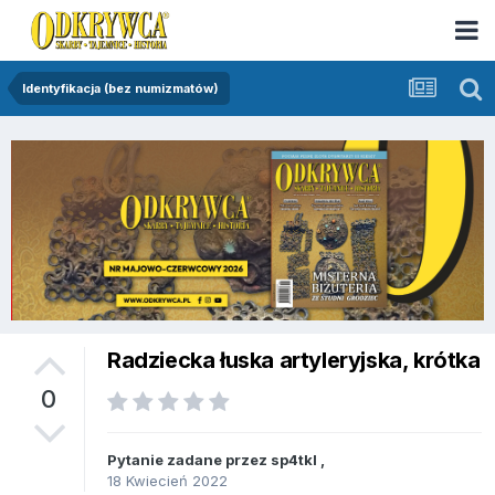
Identyfikacja (bez numizmatów)
Radziecka łuska artyleryjska, krótka
0
Pytanie zadane przez
sp4tkl
,
18 Kwiecień 2022