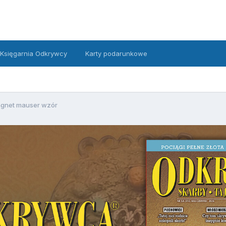
Księgarnia Odkrywcy
Karty podarunkowe
gnet mauser wzór