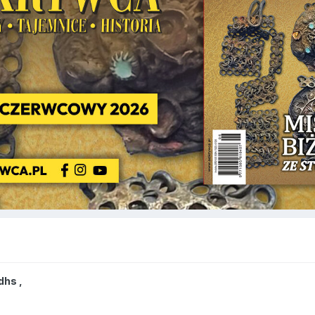
dhs
,