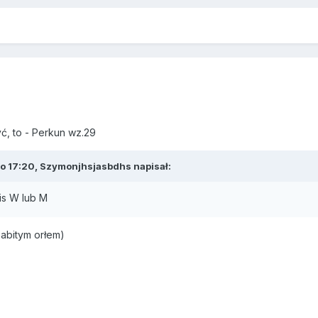
, to - Perkun wz.29
o 17:20,
Szymonjhsjasbdhs
napisał:
is W lub M
abitym orłem)