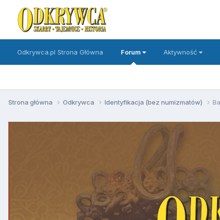
Odkrywca.pl Strona Główna
Forum
Aktywność
Strona główna
Odkrywca
Identyfikacja (bez numizmatów)
Ba