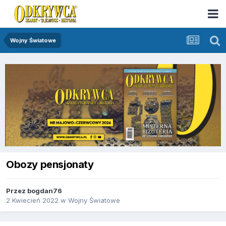
Wojny Światowe
Obozy pensjonaty
Przez
bogdan76
2 Kwiecień 2022
w
Wojny Światowe