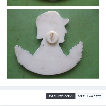
SORTUJ WG OCENY
SORTUJ WG DATY