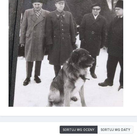
SORTUJ WG OCENY
SORTUJ WG DATY