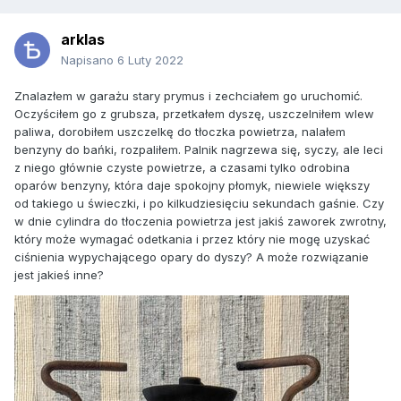
arklas
Napisano
6 Luty 2022
Znalazłem w garażu stary prymus i zechciałem go uruchomić.
Oczyściłem go z grubsza, przetkałem dyszę, uszczelniłem wlew
paliwa, dorobiłem uszczelkę do tłoczka powietrza, nalałem
benzyny do bańki, rozpaliłem. Palnik nagrzewa się, syczy, ale leci
z niego głównie czyste powietrze, a czasami tylko odrobina
oparów benzyny, która daje spokojny płomyk, niewiele większy
od takiego u świeczki, i po kilkudziesięciu sekundach gaśnie. Czy
w dnie cylindra do tłoczenia powietrza jest jakiś zaworek zwrotny,
który może wymagać odetkania i przez który nie mogę uzyskać
ciśnienia wypychającego opary do dyszy? A może rozwiązanie
jest jakieś inne?