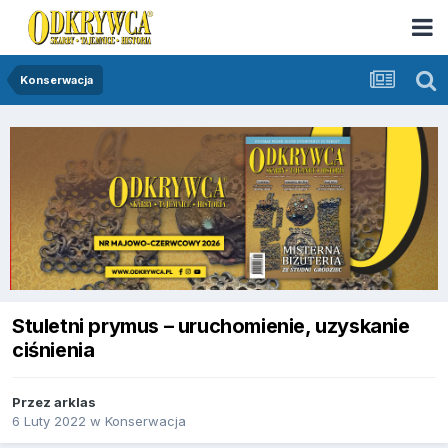
Konserwacja
Stuletni prymus – uruchomienie, uzyskanie
ciśnienia
Przez
arklas
6 Luty 2022
w
Konserwacja