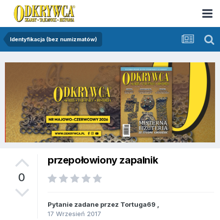
Identyfikacja (bez numizmatów)
przepołowiony zapalnik
0
Pytanie zadane przez
Tortuga69
,
17 Wrzesień 2017