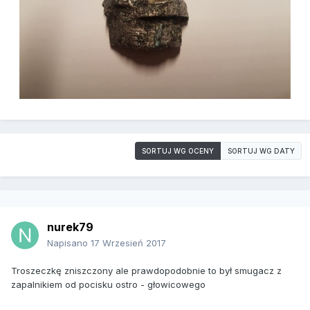
SORTUJ WG OCENY
SORTUJ WG DATY
nurek79
Napisano
17 Wrzesień 2017
Troszeczkę zniszczony ale prawdopodobnie to był smugacz z
zapalnikiem od pocisku ostro - głowicowego